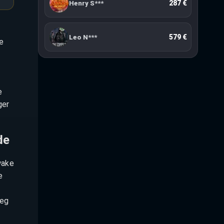
40 €
Ethan D***
287 €
Henry S***
e
e
ger
de
wake
e
Weg