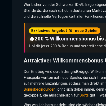
Wer bisher von der Schweizer ID-Abfrage abgesch
Standards, die auch auf dem deutschen Markt zu
und die schnelle Verfügbarkeit aller Funktionen
Exklusives Angebot für neue Spieler
🔥
200 % Willkommensbonus bis 
Hol dir jetzt 200 % Bonus und verdreifache 
Attraktiver Willkommensbonus
Der Einstieg wird durch das großzügige Willkomm
Freispiele warten auf neue Spieler, die sich ihr
auf mehrere Einzahlungen, sodass man direkt im S
Bonusbedingungen
lohnt sich dabei immer, denn
gekoppelt, die ausschließlich für
Slots
gilt – wa
Was wirklich heraussticht, sind die wöchentlich