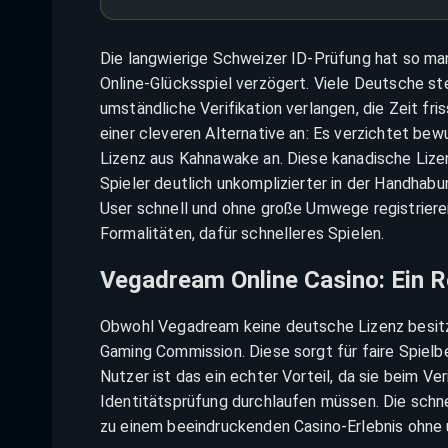
Die langwierige Schweizer ID-Prüfung hat so ma
Online-Glücksspiel verzögert. Viele Deutsche s
umständliche Verifikation verlangen, die Zeit fr
einer cleveren Alternative an: Es verzichtet be
Lizenz aus Kahnawake an. Diese kanadische Lizenz
Spieler deutlich unkomplizierter in der Handha
User schnell und ohne große Umwege registriere
Formalitäten, dafür schnelleres Spielen.
Vegadream Online Casino: Ein R
Obwohl Vegadream keine deutsche Lizenz besitzt
Gaming Commission. Diese sorgt für faire Spielb
Nutzer ist das ein echter Vorteil, da sie beim V
Identitätsprüfung durchlaufen müssen. Die schn
zu einem beeindruckenden Casino-Erlebnis ohne 