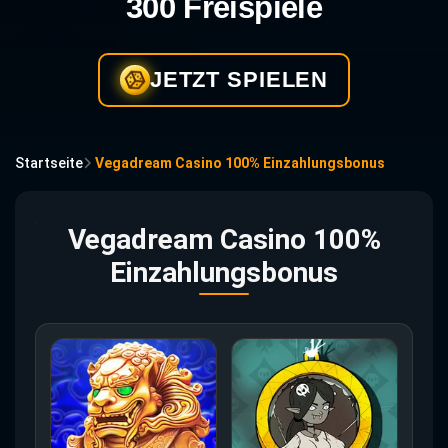
300 Freispiele
JETZT SPIELEN
Startseite
Vegadream Casino 100% Einzahlungsbonus
Vegadream Casino 100%
Einzahlungsbonus