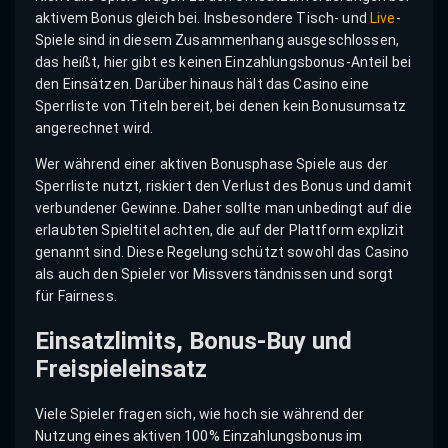
aktivem Bonus gleich bei. Insbesondere Tisch- und
Live
-
Spiele sind in diesem Zusammenhang ausgeschlossen,
das heißt, hier gibt es keinen Einzahlungsbonus-Anteil bei
den Einsätzen. Darüber hinaus hält das Casino eine
Sperrliste von Titeln bereit, bei denen kein Bonusumsatz
angerechnet wird.
Wer während einer aktiven Bonusphase Spiele aus der
Sperrliste nutzt, riskiert den Verlust des Bonus und damit
verbundener Gewinne. Daher sollte man unbedingt auf die
erlaubten Spieltitel achten, die auf der Plattform explizit
genannt sind. Diese Regelung schützt sowohl das Casino
als auch den Spieler vor Missverständnissen und sorgt
für Fairness.
Einsatzlimits, Bonus-Buy und
Freispieleinsatz
Viele Spieler fragen sich, wie hoch sie während der
Nutzung eines aktiven 100% Einzahlungsbonus im