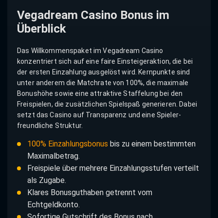
Vegadream Casino Bonus im
Überblick
Das Willkommenspaket im Vegadream Casino
konzentriert sich auf eine faire Einsteigeraktion, die bei
der ersten Einzahlung ausgelöst wird. Kernpunkte sind
unter anderem die Matchrate von 100%, die maximale
Bonushöhe sowie eine attraktive Staffelung bei den
Freispielen, die zusätzlichen Spielspaß generieren. Dabei
setzt das Casino auf Transparenz und eine Spieler-
freundliche Struktur.
100% Einzahlungsbonus
bis zu einem bestimmten
Maximalbetrag.
Freispiele über mehrere Einzahlungsstufen verteilt
als Zugabe.
Klares Bonusguthaben getrennt vom
Echtgeldkonto.
Sofortige Gutschrift des Bonus nach