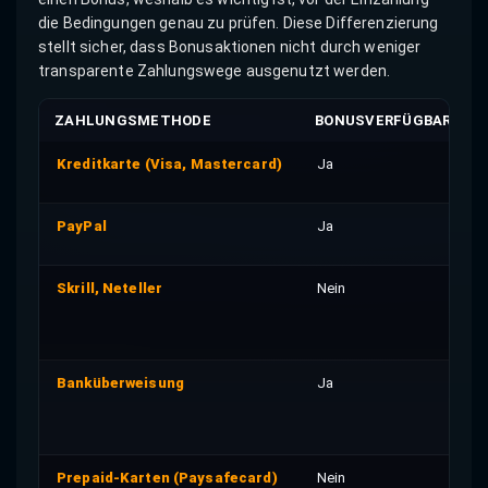
die Bedingungen genau zu prüfen. Diese Differenzierung
stellt sicher, dass Bonusaktionen nicht durch weniger
transparente Zahlungswege ausgenutzt werden.
ZAHLUNGSMETHODE
BONUSVERFÜGBARKEIT
Kreditkarte
(
Visa
,
Mastercard
)
Ja
PayPal
Ja
Skrill
,
Neteller
Nein
Banküberweisung
Ja
Prepaid-Karten (
Paysafecard
)
Nein