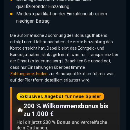
qualifizierender Einzahlung.
Mindestqualifikation der Einzahlung ab einem
niedrigen Betrag.
Die automatische Zuordnung des Bonusguthabens
erfolgt unmittelbar nachdem die erste Einzahlung das
Konto erreicht hat. Dabei bleibt das Echtgeld- und
Bonusguthaben strikt getrennt, was für Transparenz bei
der Einsatzsteuerung sorgt. Beachten Sie unbedingt,
dass nur Einzahlungen über bestimmte
Zahlungsmethoden
zur Bonusqualifikation führen, was
auf der Plattform detailliert erläutert wird.
Exklusives Angebot für neue Spieler
200 % Willkommensbonus bis
🔥
zu 1.000 €
Hol dir jetzt 200 % Bonus und verdreifache
dein Guthaben.