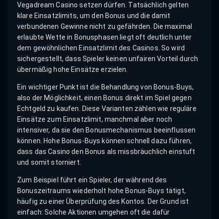
Vegadream Casino setzen dürfen. Tatsächlich gelten
klare Einsatzlimits, um den Bonus und die damit
verbundenen Gewinne nicht zu gefährden. Die maximal
erlaubte Wette in Bonusphasen liegt oft deutlich unter
dem gewöhnlichen Einsatzlimit des Casinos. So wird
sichergestellt, dass Spieler keinen unfairen Vorteil durch
übermäßig hohe Einsätze erzielen.
Ein wichtiger Punkt ist die Behandlung von Bonus-Buys,
also der Möglichkeit, einen Bonus direkt im Spiel gegen
Echtgeld zu kaufen. Diese Varianten zählen wie reguläre
Einsätze zum Einsatzlimit, manchmal aber noch
intensiver, da sie den Bonusmechanismus beeinflussen
können. Hohe Bonus-Buys können schnell dazu führen,
dass das Casino den Bonus als missbräuchlich einstuft
und somit storniert.
Zum Beispiel führt ein Spieler, der während des
Bonuszeitraums wiederholt hohe Bonus-Buys tätigt,
häufig zu einer Überprüfung des Kontos. Der Grund ist
einfach: Solche Aktionen umgehen oft die dafür