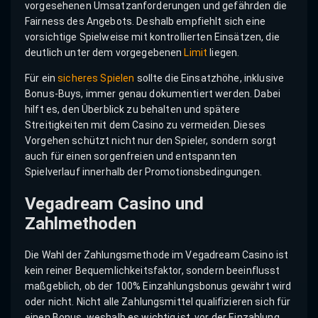
vorgesehenen Umsatzanforderungen und gefährden die
Fairness des Angebots. Deshalb empfiehlt sich eine
vorsichtige Spielweise mit kontrollierten Einsätzen, die
deutlich unter dem vorgegebenen
Limit
liegen.
Für ein
sicheres Spielen
sollte die Einsatzhöhe, inklusive
Bonus-Buys, immer genau dokumentiert werden. Dabei
hilft es, den Überblick zu behalten und spätere
Streitigkeiten mit dem Casino zu vermeiden. Dieses
Vorgehen schützt nicht nur den Spieler, sondern sorgt
auch für einen sorgenfreien und entspannten
Spielverlauf innerhalb der Promotionsbedingungen.
Vegadream Casino und
Zahlmethoden
Die Wahl der Zahlungsmethode im Vegadream Casino ist
kein reiner Bequemlichkeitsfaktor, sondern beeinflusst
maßgeblich, ob der 100% Einzahlungsbonus gewährt wird
oder nicht. Nicht alle Zahlungsmittel qualifizieren sich für
einen Bonus, weshalb es wichtig ist, vor der Einzahlung