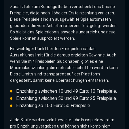
Zusätzlich zum Bonusguthaben verschenkt das Casino
Freispiele, die je nach Höhe der Ersteinzahlung variieren.
Diese Freispiele sind an ausgewählte Spielautomaten
gebunden, die vom Anbieter rotierend festgelegt werden.
So bleibt das Spielerlebnis abwechslungsreich und neue
Spiele können ausprobiert werden.
Ein wichtiger Punkt bei den Freispielen ist das
Auszahlungslimit für die daraus erzielten Gewinne. Auch
wenn Sie mit Freispielen Glück haben, gibt es eine
Maximalauszahlung, die nicht überschritten werden kann.
Diese Limits sind transparent auf der Plattform
dargestellt, damit keine Überraschungen entstehen.
Einzahlung zwischen 10 und 49 Euro: 10 Freispiele.
Einzahlung zwischen 50 und 99 Euro: 25 Freispiele.
Einzahlung ab 100 Euro: 50 Freispiele.
Jede Stufe wird einzeln bewertet, die Freispiele werden
pro Einzahlung vergeben und können nicht kombiniert