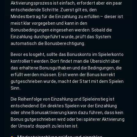
Aktivierungsprozess ist einfach, erfordert aber ein paar
entscheidende Schritte. Zuerst gilt es, den
Mindestbetrag für die Einzahlung zu erfüllen – dieser ist
meist klar vorgegeben und kann in den
Bonusbedingungen eingesehen werden. Sobald die
Einzahlung durchgeführt wurde, prüft das System
automatisch die Bonusberechtigung.
Bevor es losgeht, sollte das Bonuskonto im Spielerkonto
kontrolliert werden. Dort findet man die Übersicht über
das erhaltene Bonusguthaben und die Bedingungen, die
erfüllt werden müssen. Erst wenn der Bonus korrekt
gutgeschrieben wurde, macht der Start mit dem Spielen
Sinn.
Die Reihenfolge von Einzahlung und Spieleinstieg ist
entscheidend: Ein direktes Spielen vor der Einzahlung
oder ohne Bonusaktivierung kann dazu führen, dass kein
Bonus gutgeschrieben wird oder bei späterer Aktivierung
der Umsatz doppelt zu leisten ist.