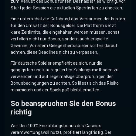
zum Verlust des Bonus führen. Deshalb ist es wichtig, vor
Start jeder Session die aktuellen Sperrlisten zu checken.
Eine unterschätzte Gefahr ist das Versäumen der Fristen
für den Umsatz der Bonusgelder. Die Plattform setzt
klare Zeitlimits, die eingehalten werden müssen, sonst
verfallen nicht nur Bonus, sondern auch erspielte
Gewinne. Vor allem Gelegenheitsspieler sollten darauf
achten, diese Deadlines nicht zu verpassen.
Für deutsche Spieler empfiehlt es sich, nur die
gängigsten und klar regulierten Zahlungsmethoden zu
verwenden und auf regelmäßige Überprüfungen der
Bonusbedingungen zu achten. So lässt sich das Risiko
minimieren und der Spielspaß bleibt erhalten.
So beanspruchen Sie den Bonus
richtig
Wer den 100% Einzahlungsbonus des Casinos
verantwortungsvoll nutzt, profitiert langfristig. Der