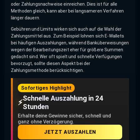
oder Zahlungsnachweise einreichen. Dies ist für alle
Methoden gleich, kann aber bei langsameren Verfahren
länger dauern.
Gebühren und Limits wirken sich auch auf die Wahl der
Zahlungsmittel aus. Zum Beispiel lohnen sich E-Wallets
bei häufigen Auszahlungen, während Banküberweisungen
wegen der Bearbeitungszeit eher für größere Summen
gedacht sind. Wer oft spielt und schnelle Verfügungen
bevorzugt, sollte diesen Aspekt bei der
Zahlungsmethode berücksichtigen.
Sofortiges Highlight
Schnelle Auszahlung in 24
⚡
Stunden
Erhalte deine Gewinne sicher, schnell und
ganz ohne Verzögerung.
JETZT AUSZAHLEN