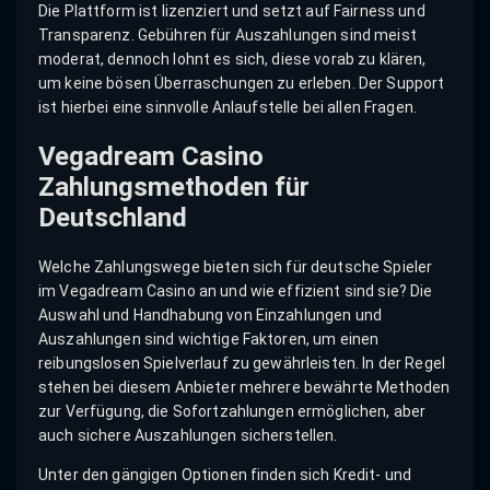
Die Plattform ist lizenziert und setzt auf Fairness und
Transparenz. Gebühren für Auszahlungen sind meist
moderat, dennoch lohnt es sich, diese vorab zu klären,
um keine bösen Überraschungen zu erleben. Der Support
ist hierbei eine sinnvolle Anlaufstelle bei allen Fragen.
Vegadream Casino
Zahlungsmethoden für
Deutschland
Welche Zahlungswege bieten sich für deutsche Spieler
im Vegadream Casino an und wie effizient sind sie? Die
Auswahl und Handhabung von Einzahlungen und
Auszahlungen sind wichtige Faktoren, um einen
reibungslosen Spielverlauf zu gewährleisten. In der Regel
stehen bei diesem Anbieter mehrere bewährte Methoden
zur Verfügung, die Sofortzahlungen ermöglichen, aber
auch sichere Auszahlungen sicherstellen.
Unter den gängigen Optionen finden sich Kredit- und