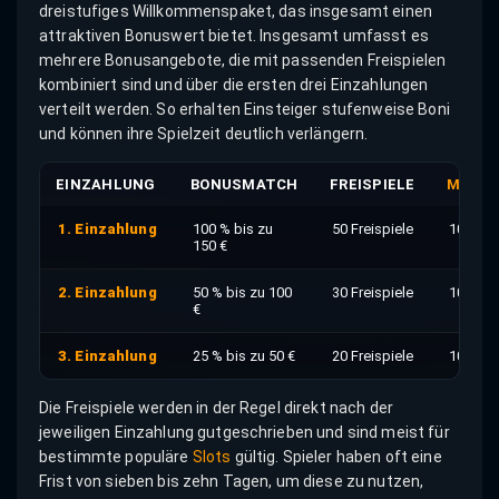
dreistufiges Willkommenspaket, das insgesamt einen
attraktiven Bonuswert bietet. Insgesamt umfasst es
mehrere Bonusangebote, die mit passenden Freispielen
kombiniert sind und über die ersten drei Einzahlungen
verteilt werden. So erhalten Einsteiger stufenweise Boni
und können ihre Spielzeit deutlich verlängern.
EINZAHLUNG
BONUSMATCH
FREISPIELE
MINDE
1. Einzahlung
100 % bis zu
50 Freispiele
10 €
150 €
2. Einzahlung
50 % bis zu 100
30 Freispiele
10 €
€
3. Einzahlung
25 % bis zu 50 €
20 Freispiele
10 €
Die Freispiele werden in der Regel direkt nach der
jeweiligen Einzahlung gutgeschrieben und sind meist für
bestimmte populäre
Slots
gültig. Spieler haben oft eine
Frist von sieben bis zehn Tagen, um diese zu nutzen,