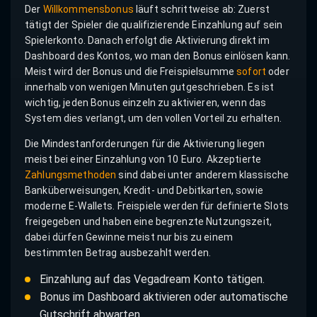
Der
Willkommensbonus
läuft schrittweise ab: Zuerst
tätigt der Spieler die qualifizierende Einzahlung auf sein
Spielerkonto. Danach erfolgt die Aktivierung direkt im
Dashboard des Kontos, wo man den Bonus einlösen kann.
Meist wird der Bonus und die Freispielsumme
sofort
oder
innerhalb von wenigen Minuten gutgeschrieben. Es ist
wichtig, jeden Bonus einzeln zu aktivieren, wenn das
System dies verlangt, um den vollen Vorteil zu erhalten.
Die Mindestanforderungen für die Aktivierung liegen
meist bei einer Einzahlung von 10 Euro. Akzeptierte
Zahlungsmethoden
sind dabei unter anderem klassische
Banküberweisungen, Kredit- und Debitkarten, sowie
moderne E-Wallets. Freispiele werden für definierte Slots
freigegeben und haben eine begrenzte Nutzungszeit,
dabei dürfen Gewinne meist nur bis zu einem
bestimmten Betrag ausbezahlt werden.
Einzahlung auf das Vegadream Konto tätigen.
Bonus im Dashboard aktivieren oder automatische
Gutschrift abwarten.