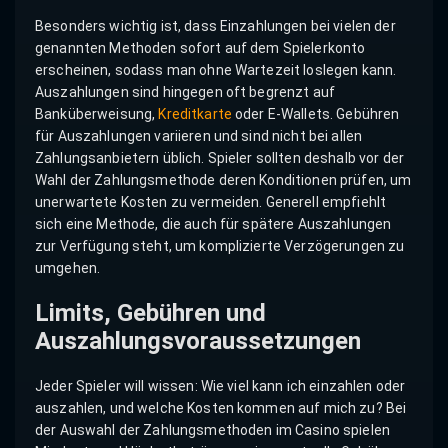
Besonders wichtig ist, dass Einzahlungen bei vielen der
genannten Methoden sofort auf dem Spielerkonto
erscheinen, sodass man ohne Wartezeit loslegen kann.
Auszahlungen sind hingegen oft begrenzt auf
Banküberweisung,
Kreditkarte
oder E-Wallets. Gebühren
für Auszahlungen variieren und sind nicht bei allen
Zahlungsanbietern üblich. Spieler sollten deshalb vor der
Wahl der Zahlungsmethode deren Konditionen prüfen, um
unerwartete Kosten zu vermeiden. Generell empfiehlt
sich eine Methode, die auch für spätere Auszahlungen
zur Verfügung steht, um komplizierte Verzögerungen zu
umgehen.
Limits, Gebühren und
Auszahlungsvoraussetzungen
Jeder Spieler will wissen: Wie viel kann ich einzahlen oder
auszahlen, und welche Kosten kommen auf mich zu? Bei
der Auswahl der Zahlungsmethoden im Casino spielen