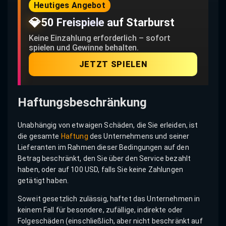
Heutiges Angebot
💎
50 Freispiele auf Starburst
Keine Einzahlung erforderlich – sofort
spielen und Gewinne behalten.
JETZT SPIELEN
Haftungsbeschränkung
Unabhängig von etwaigen Schäden, die Sie erleiden, ist
die gesamte
Haftung
des Unternehmens und seiner
Lieferanten im Rahmen dieser Bedingungen auf den
Betrag beschränkt, den Sie über den Service bezahlt
haben, oder auf 100 USD, falls Sie keine Zahlungen
getätigt haben.
Soweit gesetzlich zulässig, haftet das Unternehmen in
keinem Fall für besondere, zufällige, indirekte oder
Folgeschäden (einschließlich, aber nicht beschränkt auf