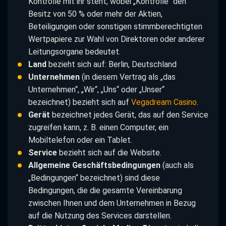
Kontrolle mit ihr steht, wobei „Kontrolle“ den
Besitz von 50 % oder mehr der Aktien,
Beteiligungen oder sonstigen stimmberechtigten
Wertpapiere zur Wahl von Direktoren oder anderer
Leitungsorgane bedeutet.
Land
bezieht sich auf: Berlin, Deutschland
Unternehmen
(in diesem Vertrag als „das
Unternehmen“, „Wir“, „Uns“ oder „Unser“
bezeichnet) bezieht sich auf
Vegadream Casino
.
Gerät
bezeichnet jedes Gerät, das auf den Service
zugreifen kann, z. B. einen Computer, ein
Mobiltelefon oder ein Tablet.
Service
bezieht sich auf die Website.
Allgemeine Geschäftsbedingungen
(auch als
„Bedingungen“ bezeichnet) sind diese
Bedingungen, die die gesamte Vereinbarung
zwischen Ihnen und dem Unternehmen in Bezug
auf die Nutzung des Services darstellen.