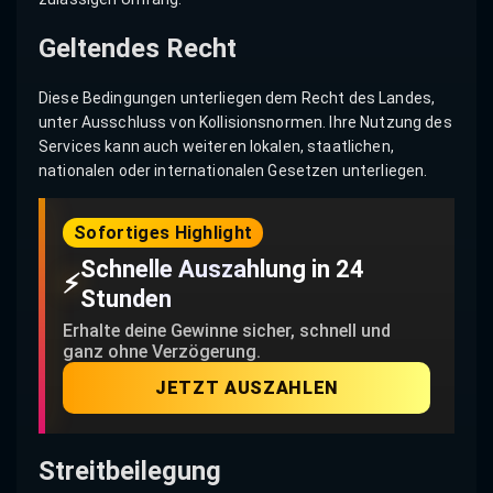
Geltendes Recht
Diese Bedingungen unterliegen dem Recht des Landes,
unter Ausschluss von Kollisionsnormen. Ihre Nutzung des
Services kann auch weiteren lokalen, staatlichen,
nationalen oder internationalen Gesetzen unterliegen.
Sofortiges Highlight
Schnelle Auszahlung in 24
⚡
Stunden
Erhalte deine Gewinne sicher, schnell und
ganz ohne Verzögerung.
JETZT AUSZAHLEN
Streitbeilegung