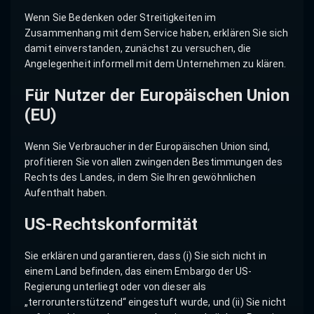
Wenn Sie Bedenken oder Streitigkeiten im
Zusammenhang mit dem Service haben, erklären Sie sich
damit einverstanden, zunächst zu versuchen, die
Angelegenheit informell mit dem Unternehmen zu klären.
Für Nutzer der Europäischen Union
(EU)
Wenn Sie Verbraucher in der Europäischen Union sind,
profitieren Sie von allen zwingenden Bestimmungen des
Rechts des Landes, in dem Sie Ihren gewöhnlichen
Aufenthalt haben.
US-Rechtskonformität
Sie erklären und garantieren, dass (i) Sie sich nicht in
einem Land befinden, das einem Embargo der US-
Regierung unterliegt oder von dieser als
„terrorunterstützend“ eingestuft wurde, und (ii) Sie nicht