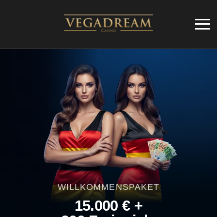
WILLKOMMENSPAKET
15.000 € +