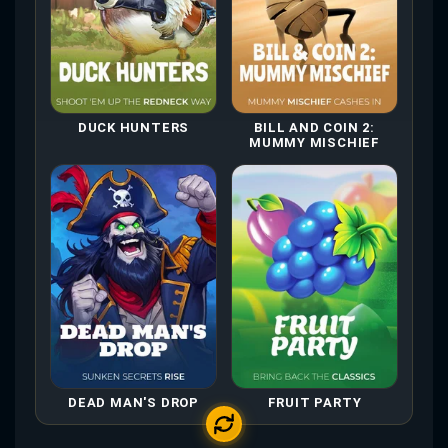
DUCK HUNTERS
BILL AND COIN 2:
MUMMY MISCHIEF
DEAD MAN'S DROP
FRUIT PARTY