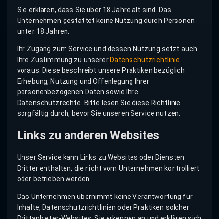
Sie erklären, dass Sie über 18 Jahre alt sind. Das
Unternehmen gestattet keine Nutzung durch Personen
unter 18 Jahren.
Ihr Zugang zum Service und dessen Nutzung setzt auch
Ihre Zustimmung zu unserer
Datenschutzrichtlinie
voraus. Diese beschreibt unsere Praktiken bezüglich
Erhebung, Nutzung und Offenlegung Ihrer
personenbezogenen Daten sowie Ihre
Datenschutzrechte. Bitte lesen Sie diese Richtlinie
sorgfältig durch, bevor Sie unseren Service nutzen.
Links zu anderen Websites
Unser Service kann Links zu Websites oder Diensten
Dritter enthalten, die nicht vom Unternehmen kontrolliert
oder betrieben werden.
Das Unternehmen übernimmt keine Verantwortung für
Inhalte, Datenschutzrichtlinien oder Praktiken solcher
Drittanbieter-Websites. Sie erkennen an und erklären sich