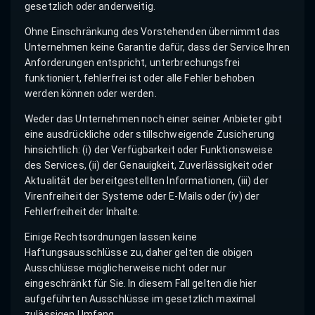
gesetzlich oder anderweitig.
Ohne Einschränkung des Vorstehenden übernimmt das
Unternehmen keine Garantie dafür, dass der Service Ihren
Anforderungen entspricht, unterbrechungsfrei
funktioniert, fehlerfrei ist oder alle Fehler behoben
werden können oder werden.
Weder das Unternehmen noch einer seiner Anbieter gibt
eine ausdrückliche oder stillschweigende Zusicherung
hinsichtlich: (i) der Verfügbarkeit oder Funktionsweise
des Services, (ii) der Genauigkeit, Zuverlässigkeit oder
Aktualität der bereitgestellten Informationen, (iii) der
Virenfreiheit der Systeme oder E-Mails oder (iv) der
Fehlerfreiheit der Inhalte.
Einige Rechtsordnungen lassen keine
Haftungsausschlüsse zu, daher gelten die obigen
Ausschlüsse möglicherweise nicht oder nur
eingeschränkt für Sie. In diesem Fall gelten die hier
aufgeführten Ausschlüsse im gesetzlich maximal
zulässigen Umfang.