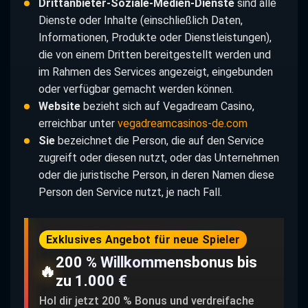
Drittanbieter-Soziale-Medien-Dienste
sind alle
Dienste oder Inhalte (einschließlich Daten,
Informationen, Produkte oder Dienstleistungen),
die von einem Dritten bereitgestellt werden und
im Rahmen des Services angezeigt, eingebunden
oder verfügbar gemacht werden können.
Website
bezieht sich auf Vegadream Casino,
erreichbar unter
vegadreamcasinos-de.com
Sie
bezeichnet die Person, die auf den Service
zugreift oder diesen nutzt, oder das Unternehmen
oder die juristische Person, in deren Namen diese
Person den Service nutzt, je nach Fall.
Exklusives Angebot für neue Spieler
200 % Willkommensbonus bis
🔥
zu 1.000 €
Hol dir jetzt 200 % Bonus und verdreifache