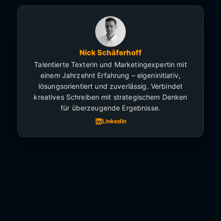
Nick Schäferhoff
Talentierte Texterin und Marketingexpertin mit
einem Jahrzehnt Erfahrung – eigeninitiativ,
lösungsorientiert und zuverlässig. Verbindet
kreatives Schreiben mit strategischem Denken
für überzeugende Ergebnisse.
LinkedIn