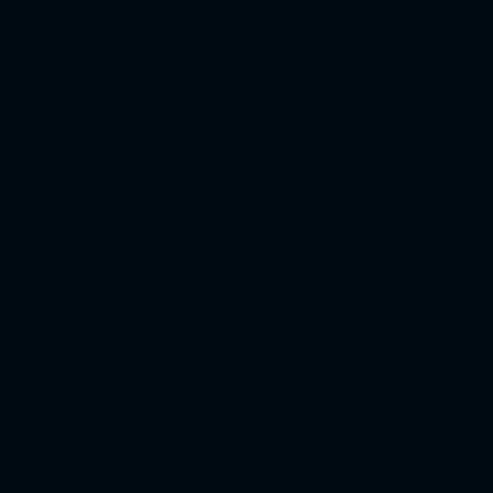
Support
support@vegadreamcasinos-de.com