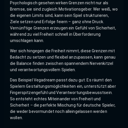
Psychologisch gesehen wirken Grenzen nicht nur als
Bremse, sie sind zugleich Motivationsgeber. Wer weiß, wo
die eigenen Limits sind, kann sein Spiel strukturieren,
Ziele setzen und Erfolge feiern – ganz ohne Druck.
Vernünftige Grenzen erzeugen ein Gefühl von Sicherheit,
während zu viel Freiheit schnell in Überforderung
umschlagen kann.
Wer sich hingegen die Freiheit nimmt, diese Grenzen mit
Bedacht zu setzen und flexibel anzupassen, kann genau
die Balance finden zwischen spannendem Nervenkitzel
und verantwortungsvollem Spielen.
Das Beispiel Vegadream passt dazu gut: Es räumt den
Spielern Gestaltungsmöglichkeiten ein, unterstützt aber
Fingerspitzengefühl und Verantwortungsbewusstsein.
So entsteht echtes Miteinander von Freiheit und
Sicherheit – die perfekte Mischung für deutsche Spieler,
die weder bevormundet noch alleingelassen werden
wollen.