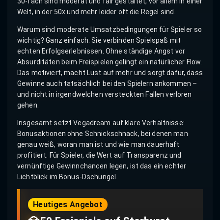
30-fach sind moderat und fair gestaltet, vor allem in einer
Welt, in der 50x und mehr leider oft die Regel sind.
Warum sind moderate Umsatzbedingungen für Spieler so
wichtig? Ganz einfach: Sie verbinden Spielspaß mit
echten Erfolgserlebnissen. Ohne ständige Angst vor
Absurditäten beim Freispielen gelingt ein natürlicher Flow.
Das motiviert, macht Lust auf mehr und sorgt dafür, dass
Gewinne auch tatsächlich bei den Spielern ankommen –
und nicht in irgendwelchen versteckten Fallen verloren
gehen.
Insgesamt setzt Vegadream auf klare Verhältnisse:
Bonusaktionen ohne Schnickschnack, bei denen man
genau weiß, woran man ist und wie man dauerhaft
profitiert. Für Spieler, die Wert auf Transparenz und
vernünftige Gewinnchancen legen, ist das ein echter
Lichtblick im Bonus-Dschungel.
Heutiges Angebot