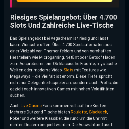
Riesiges Spielangebot: Über 4.700
Slots Und Zahlreiche Live-Tische
Das Spielangebot bei Vegadream ist riesig und lässt
kaum Wünsche offen. Über 4.700 Spielautomaten aus
einer Vielzahl von Themenfeldern und von namhaften
Herstellern wie Microgaming, NetEnt oder Betsoft laden
zum Ausprobieren ein. Ob klassische Früchte, mystische
Welten oder moderne Video-
Slots
mit Features wie
Megaways – die Vielfalt ist enorm. Diese Tiefe spricht
nicht nur Gelegenheitsspieler an, sondern auch Profis, die
gezielt nach innovativen Games mit hohen Volatilitäten
suchen.
Auch
Live Casino
Fans kommen voll auf ihre Kosten.
Mehrere Dutzend Tische bieten
Roulette
,
Blackjack
,
Poker und weitere Klassiker, die rund um die Uhr mit
echten Dealern bespielt werden. Die Auswahl umfasst