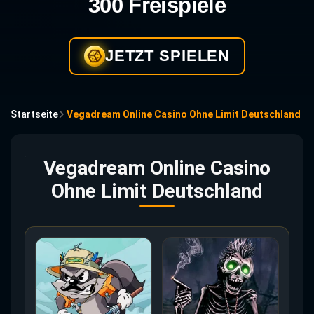
300 Freispiele
JETZT SPIELEN
Startseite
Vegadream Online Casino Ohne Limit Deutschland
Vegadream Online Casino
Ohne Limit Deutschland