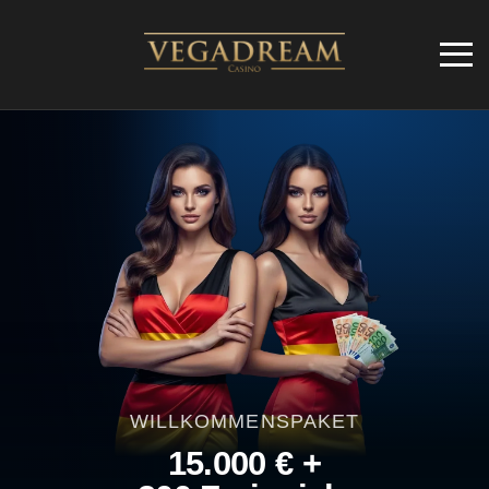
WILLKOMMENSPAKET
15.000 € +