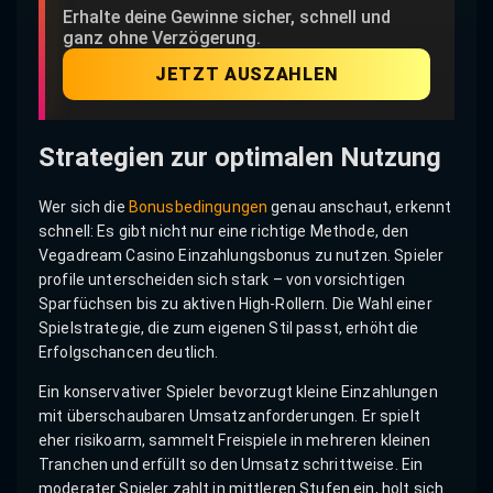
Erhalte deine Gewinne sicher, schnell und
ganz ohne Verzögerung.
JETZT AUSZAHLEN
Strategien zur optimalen Nutzung
Wer sich die
Bonusbedingungen
genau anschaut, erkennt
schnell: Es gibt nicht nur eine richtige Methode, den
Vegadream Casino Einzahlungsbonus zu nutzen. Spieler
profile unterscheiden sich stark – von vorsichtigen
Sparfüchsen bis zu aktiven High-Rollern. Die Wahl einer
Spielstrategie, die zum eigenen Stil passt, erhöht die
Erfolgschancen deutlich.
Ein konservativer Spieler bevorzugt kleine Einzahlungen
mit überschaubaren Umsatzanforderungen. Er spielt
eher risikoarm, sammelt Freispiele in mehreren kleinen
Tranchen und erfüllt so den Umsatz schrittweise. Ein
moderater Spieler zahlt in mittleren Stufen ein, holt sich