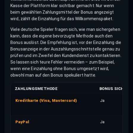
Kasse der Plattform klar sichtbar gemacht: Nur wenn
beim gewählten Zahlungsmittel der Bonus angezeigt
wird, zählt die Einzahlung für das Willkommenspaket.
Viele deutsche Spieler fragen sich, wie man sichergehen
kann, dass die eigene bevorzugte Methode auch den
Bonus auslöst. Die Empfehlung ist, vor der Einzahlung die
Bonusanzeige in der Auszahlungsschnittstelle genau zu
prüfen und im Zweifel den Kundendienst zu kontaktieren.
So lassen sich teure Fehler vermeiden – zum Beispiel,
wenn eine Einzahlung ohne Bonus umgesetzt wird,
obwohl man auf den Bonus spekuliert hatte.
ZAHLUNGSMETHODE
BONUS SICHTBAR
Kreditkarte
(
Visa
,
Mastercard
)
Ja
PayPal
Ja