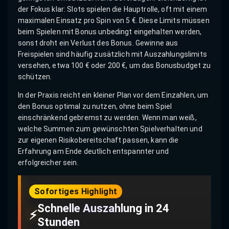
der Fokus klar: Slots spielen die Hauptrolle, oft mit einem
maximalen Einsatz pro Spin von 5 €. Diese Limits müssen
beim Spielen mit Bonus unbedingt eingehalten werden,
sonst droht ein Verlust des Bonus. Gewinne aus
Freispielen sind häufig zusätzlich mit Auszahlungslimits
versehen, etwa 100 € oder 200 €, um das Bonusbudget zu
schützen.
In der Praxis reicht ein kleiner Plan vor dem Einzahlen, um
den Bonus optimal zu nutzen, ohne beim Spiel
einschränkend gebremst zu werden. Wenn man weiß,
welche Summen zum gewünschten Spielverhalten und
zur eigenen Risikobereitschaft passen, kann die
Erfahrung am Ende deutlich entspannter und
erfolgreicher sein.
Sofortiges Highlight
Schnelle Auszahlung in 24
⚡
Stunden