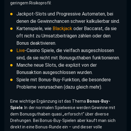
geringem Risikoprofil:
Jackpot-Slots und Progres­sive Automaten, bei
denen die Gewinnchancen schwer kalkulierbar sind.
Kartenspiele, wie
Blackjack
oder Baccarat, da sie
oft nicht zu Umsatzbeiträgen zählen oder den
Bonus deaktivieren.
Live
-Casino Spiele, die vielfach ausgeschlossen
sind, da sie nicht mit Bonusguthaben funktionieren.
Manche neue Slots, die explizit von der
Bonusaktion ausgeschlossen wurden.
Spiele mit Bonus-Buy-Funktion, die besondere
Probleme verursachen (dazu gleich mehr).
Eine wichtige Ergänzung ist das Thema
Bonus-Buy-
Spiele
. In der normalen Spielweise werden Gewinne mit
dem Bonusguthaben quasi „erforscht“ über diverse
Drehungen. Bei Bonus-Buy-Spielen aber kauft man sich
direkt in eine Bonus-Runde ein – und dieser volle