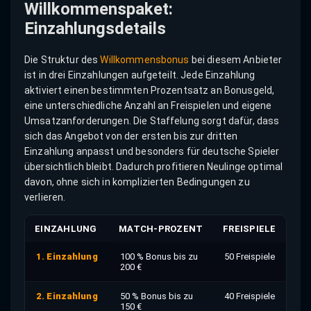
Willkommenspaket:
Einzahlungsdetails
Die Struktur des
Willkommensbonus
bei diesem Anbieter
ist in drei Einzahlungen aufgeteilt. Jede Einzahlung
aktiviert einen bestimmten Prozentsatz an Bonusgeld,
eine unterschiedliche Anzahl an Freispielen und eigene
Umsatzanforderungen. Die Staffelung sorgt dafür, dass
sich das Angebot von der ersten bis zur dritten
Einzahlung anpasst und besonders für deutsche Spieler
übersichtlich bleibt. Dadurch profitieren Neulinge optimal
davon, ohne sich in komplizierten Bedingungen zu
verlieren.
EINZAHLUNG
MATCH-PROZENT
FREISPIELE
UM
1. Einzahlung
100 % Bonus bis zu
50 Freispiele
35x
200 €
2. Einzahlung
50 % Bonus bis zu
40 Freispiele
30x
150 €