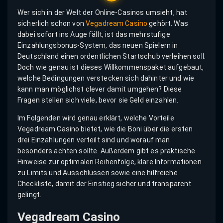
Wer sich in der Welt der Online-Casinos umsieht, hat
sicherlich schon von
Vegadream Casino
gehört. Was
dabei sofort ins Auge fällt, ist das mehrstufige
Einzahlungsbonus-System, das neuen Spielern in
Deutschland einen ordentlichen Startschub verleihen soll.
Doch wie genau ist dieses Willkommenspaket aufgebaut,
welche Bedingungen verstecken sich dahinter und wie
kann man möglichst clever damit umgehen? Diese
Fragen stellen sich viele, bevor sie Geld einzahlen.
Im Folgenden wird genau erklärt, welche Vorteile
Vegadream Casino bietet, wie die Boni über die ersten
drei Einzahlungen verteilt sind und worauf man
besonders achten sollte. Außerdem gibt es praktische
Hinweise zur optimalen Reihenfolge, klare Informationen
zu Limits und Ausschlüssen sowie eine hilfreiche
Checkliste, damit der Einstieg sicher und transparent
gelingt.
Vegadream Casino