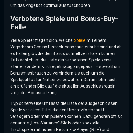
um das Angebot optimal auszuschöpfen.
Verbotene Spiele und Bonus-Buy-
Falle
Viele Spieler fragen sich, welche
Spiele
mit einem
Vegadream Casino Einzahlungsbonus erlaubt sind und ob
es Fallen gibt, die den Bonus schnell zerstören können.
Tatsächlich ist die Liste der verbotenen Spiele keine
starre, sondern wird regelmäßig angepasst – sowohl um
Bonusmissbrauch zu verhindern als auch um die
Spielqualität für Nutzer zu bewahren. Darum lohnt sich
ein prüfender Blick auf die aktuellen Ausschlussregeln
vor jeder Bonusnutzung.
Typischerweise umfasst die Liste der ausgeschlossen
Spiele vor allem Titel, die den Umsatzfortschritt
verzögern oder manipulieren können. Dazu gehören oft so
genannte „Low-Variance“-Slots oder spezielle
Tischspiele mit hohem Return-to-Player (RTP) und