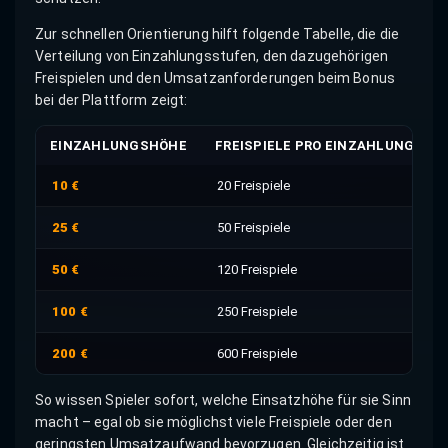
Zur schnellen Orientierung hilft folgende Tabelle, die die
Verteilung von Einzahlungsstufen, den dazugehörigen
Freispielen und den Umsatzanforderungen beim Bonus
bei der Plattform zeigt:
EINZAHLUNGSHÖHE
FREISPIELE PRO EINZAHLUNG
10 €
20 Freispiele
25 €
50 Freispiele
50 €
120 Freispiele
100 €
250 Freispiele
200 €
600 Freispiele
So wissen Spieler sofort, welche Einsatzhöhe für sie Sinn
macht – egal ob sie möglichst viele Freispiele oder den
geringsten Umsatzaufwand bevorzugen. Gleichzeitig ist