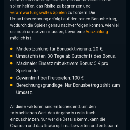
sollen helfen, das Risiko zu begrenzen und
verantwortungsvolles Spielen
zu fördern. Die
Umsatzberechnung erfolgt auf den reinen Bonusbetrag,
wodurch die Spieler genau nachverfolgen können, wie viel
sie noch umsetzen müssen, bevor eine
Auszahlung
möglich ist.
Mindestzahlung für Bonusaktivierung: 20 €.
Umsatzfristen: 30 Tage ab Gutschrift des Bonus.
Maximaler Einsatz mit aktivem Bonus: 5 € pro
Spielrunde.
Gewinnlimit bei Freispielen: 100 €.
Berechnungsgrundlage: Nur Bonusbetrag zählt zum
Umsatz.
All diese Faktoren sind entscheidend, um den
tatsächlichen Wert des Angebots realistisch
einzuschätzen. Nur wer die Details kennt, kann die
Chancen und das Risiko optimal bewerten und entspannt