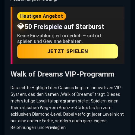
Heutiges Angebot
💎
50 Freispiele auf Starburst
Keine Einzahlung erforderlich – sofort
spielen und Gewinne behalten.
JETZT SPIELEN
Walk of Dreams VIP-Programm
Das echte Highlight des Casinos liegt im innovativen VIP-
System, das den Namen „Walk of Dreams“ trägt. Dieses
mehrstufige Loyalitätsprogramm bietet Spielern einen
thematischen Weg vom Bronze-Status bis hin zum
exklusiven Diamond-Level. Dabei verfolgt jeder Level nicht
nur eine andere Farbe, sondern auch ganz eigene
Belohnungen und Privilegien.