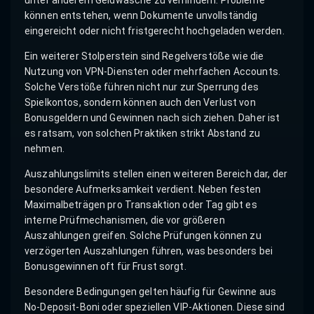
unter anderem Geldwäsche zu verhindern. Probleme
können entstehen, wenn Dokumente unvollständig
eingereicht oder nicht fristgerecht hochgeladen werden.
Ein weiterer Stolperstein sind Regelverstöße wie die
Nutzung von VPN-Diensten oder mehrfachen Accounts.
Solche Verstöße führen nicht nur zur Sperrung des
Spielkontos, sondern können auch den Verlust von
Bonusgeldern und Gewinnen nach sich ziehen. Daher ist
es ratsam, von solchen Praktiken strikt Abstand zu
nehmen.
Auszahlungslimits stellen einen weiteren Bereich dar, der
besondere Aufmerksamkeit verdient. Neben festen
Maximalbeträgen pro Transaktion oder Tag gibt es
interne Prüfmechanismen, die vor größeren
Auszahlungen greifen. Solche Prüfungen können zu
verzögerten Auszahlungen führen, was besonders bei
Bonusgewinnen oft für Frust sorgt.
Besondere Bedingungen gelten häufig für Gewinne aus
No-Deposit-Boni oder speziellen VIP-Aktionen. Diese sind