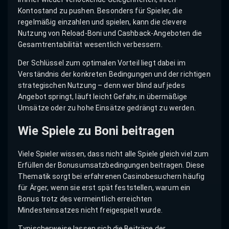
Kontostand zu pushen. Besonders für Spieler, die
regelmäßig einzahlen und spielen, kann die clevere
Nutzung von Reload-Boni und Cashback-Angeboten die
Gesamtrentabilität wesentlich verbessern.
Der Schlüssel zum optimalen Vorteil liegt dabei im
Verständnis der konkreten Bedingungen und der richtigen
strategischen Nutzung – denn wer blind auf jedes
Angebot springt, läuft leicht Gefahr, in übermäßige
Umsätze oder zu hohe Einsätze gedrängt zu werden.
Wie Spiele zu Boni beitragen
Viele Spieler wissen, dass nicht alle Spiele gleich viel zum
Erfüllen der Bonusumsatzbedingungen beitragen. Diese
Thematik sorgt bei erfahrenen Casinobesuchern häufig
für Ärger, wenn sie erst spät feststellen, warum ein
Bonus trotz des vermeintlich erreichten
Mindesteinsatzes nicht freigespielt wurde.
Typischerweise lassen sich die Beiträge der