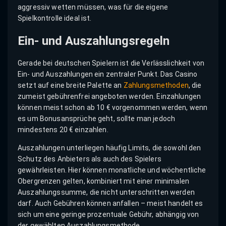
aggressiv wetten müssen, was für die eigene
Spielkontrolle ideal ist.
Ein- und Auszahlungsregeln
Gerade bei deutschen Spielern ist die Verlässlichkeit von
Ein- und Auszahlungen ein zentraler Punkt. Das Casino
setzt auf eine breite Palette an
Zahlungsmethoden
, die
zumeist gebührenfrei angeboten werden. Einzahlungen
können meist schon ab 10 € vorgenommen werden, wenn
es um Bonusansprüche geht, sollte man jedoch
mindestens 20 € einzahlen.
Auszahlungen unterliegen häufig Limits, die sowohl den
Schutz des Anbieters als auch des Spielers
gewährleisten. Hier können monatliche und wöchentliche
Obergrenzen gelten, kombiniert mit einer minimalen
Auszahlungssumme, die nicht unterschritten werden
darf. Auch Gebühren können anfallen – meist handelt es
sich um eine geringe prozentuale Gebühr, abhängig von
der gewählten Auszahlungsmethode.