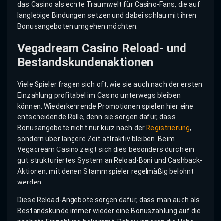
das Casino als echte Traumwelt für Casino-Fans, die auf
langlebige Bindungen setzen und dabei schlau mit ihren
Bonusangeboten umgehen möchten.
Vegadream Casino Reload- und
Bestandskundenaktionen
Viele Spieler fragen sich oft, wie sie auch nach der ersten
Einzahlung profitabel im Casino unterwegs bleiben
können. Wiederkehrende Promotionen spielen hier eine
entscheidende Rolle, denn sie sorgen dafür, dass
Bonusangebote nicht nur kurz nach der
Registrierung
,
sondern über längere Zeit attraktiv bleiben. Beim
Vegadream Casino zeigt sich dies besonders durch ein
gut strukturiertes System an Reload-Boni und Cashback-
Aktionen, mit denen Stammspieler regelmäßig belohnt
werden.
Diese Reload-Angebote sorgen dafür, dass man auch als
Bestandskunde immer wieder eine Bonuszahlung auf die